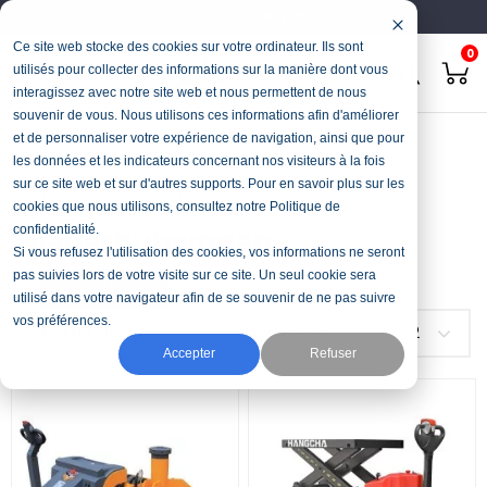
Français
Deutsch
Ce site web stocke des cookies sur votre ordinateur. Ils sont
0
utilisés pour collecter des informations sur la manière dont vous
interagissez avec notre site web et nous permettent de nous
souvenir de vous. Nous utilisons ces informations afin d'améliorer
Startseite
Fördertechnik
Niederhubwagen
et de personnaliser votre expérience de navigation, ainsi que pour
les données et les indicateurs concernant nos visiteurs à la fois
sur ce site web et sur d'autres supports. Pour en savoir plus sur les
PASSEZ À L’ÉLECTRIQUE
cookies que nous utilisons, consultez notre Politique de
confidentialité.
Niederhubwagen
Moins d’effort, plus de productivité au quotidien
Si vous refusez l'utilisation des cookies, vos informations ne seront
pas suivies lors de votre visite sur ce site. Un seul cookie sera
DÉCOUVRIR
utilisé dans votre navigateur afin de se souvenir de ne pas suivre
vos préférences.
FILTER
Auswählen
12
Accepter
Refuser