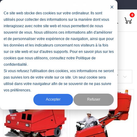
Français
Deutsch
Ce site web stocke des cookies sur votre ordinateur. Ils sont
0
utilisés pour collecter des informations sur la manière dont vous
interagissez avec notre site web et nous permettent de nous
souvenir de vous. Nous utilisons ces informations afin d'améliorer
Startseite
Reinigung
Scheuersaugmaschine
et de personnaliser votre expérience de navigation, ainsi que pour
les données et les indicateurs concernant nos visiteurs à la fois
Scheuersaugmaschine
sur ce site web et sur d'autres supports. Pour en savoir plus sur les
cookies que nous utilisons, consultez notre Politique de
confidentialité.
Si vous refusez l'utilisation des cookies, vos informations ne seront
FILTER
Auswählen
7
pas suivies lors de votre visite sur ce site. Un seul cookie sera
utilisé dans votre navigateur afin de se souvenir de ne pas suivre
vos préférences.
Accepter
Refuser