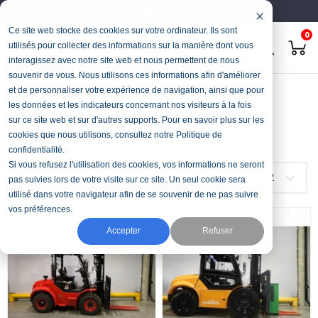
Français
Deutsch
Ce site web stocke des cookies sur votre ordinateur. Ils sont
0
utilisés pour collecter des informations sur la manière dont vous
interagissez avec notre site web et nous permettent de nous
souvenir de vous. Nous utilisons ces informations afin d'améliorer
Accueil
Stock & Occasions
Tout-terrain 4x4
et de personnaliser votre expérience de navigation, ainsi que pour
les données et les indicateurs concernant nos visiteurs à la fois
Tout-terrain 4x4
sur ce site web et sur d'autres supports. Pour en savoir plus sur les
cookies que nous utilisons, consultez notre Politique de
confidentialité.
Si vous refusez l'utilisation des cookies, vos informations ne seront
FILTRER
Choisir
2
pas suivies lors de votre visite sur ce site. Un seul cookie sera
utilisé dans votre navigateur afin de se souvenir de ne pas suivre
vos préférences.
Accepter
Refuser