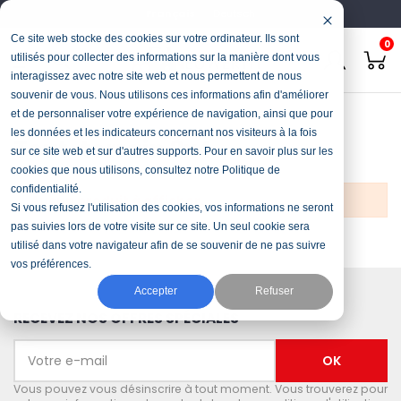
Français
Deutsch
Ce site web stocke des cookies sur votre ordinateur. Ils sont
0
utilisés pour collecter des informations sur la manière dont vous
interagissez avec notre site web et nous permettent de nous
souvenir de vous. Nous utilisons ces informations afin d'améliorer
Accueil
Stock & Occasions
Tout-terrain 2x4
et de personnaliser votre expérience de navigation, ainsi que pour
les données et les indicateurs concernant nos visiteurs à la fois
Tout-terrain 2x4
sur ce site web et sur d'autres supports. Pour en savoir plus sur les
cookies que nous utilisons, consultez notre Politique de
confidentialité.
Aucun produit à afficher.
Si vous refusez l'utilisation des cookies, vos informations ne seront
pas suivies lors de votre visite sur ce site. Un seul cookie sera
utilisé dans votre navigateur afin de se souvenir de ne pas suivre
vos préférences.
Accepter
Refuser
RECEVEZ NOS OFFRES SPÉCIALES
Vous pouvez vous désinscrire à tout moment. Vous trouverez pour