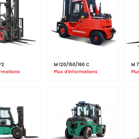
F2
M 120/150/160 C
M 7
ormations
Plus d'informations
Plu