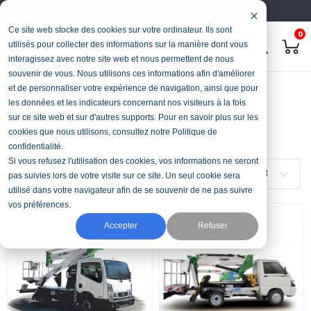
Français
Deutsch
Ce site web stocke des cookies sur votre ordinateur. Ils sont
0
utilisés pour collecter des informations sur la manière dont vous
interagissez avec notre site web et nous permettent de nous
souvenir de vous. Nous utilisons ces informations afin d'améliorer
Accueil
Élévation
Camion-nacelle
et de personnaliser votre expérience de navigation, ainsi que pour
les données et les indicateurs concernant nos visiteurs à la fois
Camion-nacelle
sur ce site web et sur d'autres supports. Pour en savoir plus sur les
cookies que nous utilisons, consultez notre Politique de
confidentialité.
Si vous refusez l'utilisation des cookies, vos informations ne seront
FILTRER
Choisir
3
pas suivies lors de votre visite sur ce site. Un seul cookie sera
utilisé dans votre navigateur afin de se souvenir de ne pas suivre
vos préférences.
Accepter
Refuser