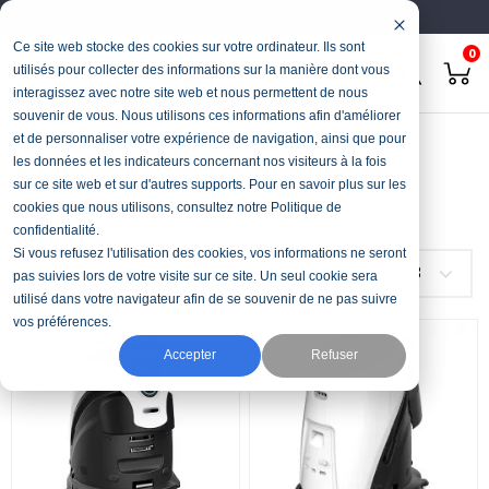
Français
Deutsch
Ce site web stocke des cookies sur votre ordinateur. Ils sont
0
utilisés pour collecter des informations sur la manière dont vous
interagissez avec notre site web et nous permettent de nous
souvenir de vous. Nous utilisons ces informations afin d'améliorer
Accueil
Nettoyage
Robot autolaveur
et de personnaliser votre expérience de navigation, ainsi que pour
les données et les indicateurs concernant nos visiteurs à la fois
Robot autolaveur
sur ce site web et sur d'autres supports. Pour en savoir plus sur les
cookies que nous utilisons, consultez notre Politique de
confidentialité.
Si vous refusez l'utilisation des cookies, vos informations ne seront
FILTRER
Choisir
3
pas suivies lors de votre visite sur ce site. Un seul cookie sera
utilisé dans votre navigateur afin de se souvenir de ne pas suivre
vos préférences.
Accepter
Refuser