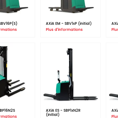
SBV16P(S)
AXiA EM - SBV1xP (initial)
AXi
ormations
Plus d'informations
Plu
SBP16N2S
AXiA ES - SBP1xN2R
AXi
(initial)
ormations
Plu