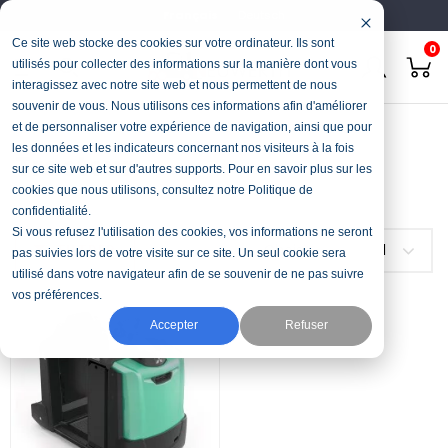
Français
Deutsch
Ce site web stocke des cookies sur votre ordinateur. Ils sont
0
utilisés pour collecter des informations sur la manière dont vous
interagissez avec notre site web et nous permettent de nous
souvenir de vous. Nous utilisons ces informations afin d'améliorer
Accueil
Manutention
Tracteur
et de personnaliser votre expérience de navigation, ainsi que pour
les données et les indicateurs concernant nos visiteurs à la fois
Tracteur
sur ce site web et sur d'autres supports. Pour en savoir plus sur les
cookies que nous utilisons, consultez notre Politique de
confidentialité.
Si vous refusez l'utilisation des cookies, vos informations ne seront
FILTRER
Choisir
1
pas suivies lors de votre visite sur ce site. Un seul cookie sera
utilisé dans votre navigateur afin de se souvenir de ne pas suivre
vos préférences.
Accepter
Refuser