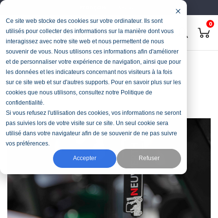
Français
Deutsch
Ce site web stocke des cookies sur votre ordinateur. Ils sont
0
utilisés pour collecter des informations sur la manière dont vous
interagissez avec notre site web et nous permettent de nous
souvenir de vous. Nous utilisons ces informations afin d'améliorer
Accueil
Services
Entretien / service
et de personnaliser votre expérience de navigation, ainsi que pour
les données et les indicateurs concernant nos visiteurs à la fois
Entretien / service
sur ce site web et sur d'autres supports. Pour en savoir plus sur les
cookies que nous utilisons, consultez notre Politique de
confidentialité.
Si vous refusez l'utilisation des cookies, vos informations ne seront
pas suivies lors de votre visite sur ce site. Un seul cookie sera
utilisé dans votre navigateur afin de se souvenir de ne pas suivre
vos préférences.
Accepter
Refuser