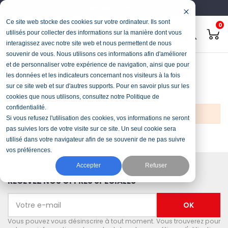
Français
Deutsch
Ce site web stocke des cookies sur votre ordinateur. Ils sont
0
utilisés pour collecter des informations sur la manière dont vous
interagissez avec notre site web et nous permettent de nous
souvenir de vous. Nous utilisons ces informations afin d'améliorer
Accueil
Stock & Occasions
Chariot-élévateur à gaz
et de personnaliser votre expérience de navigation, ainsi que pour
les données et les indicateurs concernant nos visiteurs à la fois
Chariot-élévateur à gaz
sur ce site web et sur d'autres supports. Pour en savoir plus sur les
cookies que nous utilisons, consultez notre Politique de
confidentialité.
Aucun produit à afficher.
Si vous refusez l'utilisation des cookies, vos informations ne seront
pas suivies lors de votre visite sur ce site. Un seul cookie sera
utilisé dans votre navigateur afin de se souvenir de ne pas suivre
vos préférences.
Accepter
Refuser
RECEVEZ NOS OFFRES SPÉCIALES
Vous pouvez vous désinscrire à tout moment. Vous trouverez pour