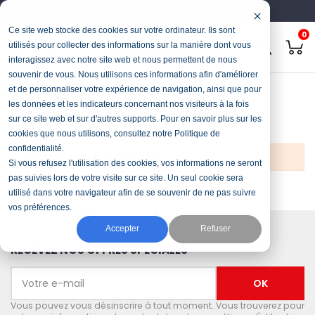
Français
Deutsch
Ce site web stocke des cookies sur votre ordinateur. Ils sont
0
utilisés pour collecter des informations sur la manière dont vous
interagissez avec notre site web et nous permettent de nous
souvenir de vous. Nous utilisons ces informations afin d'améliorer
Accueil
Stock & Occasions
Chariot-élévateur à gaz
et de personnaliser votre expérience de navigation, ainsi que pour
les données et les indicateurs concernant nos visiteurs à la fois
Chariot-élévateur à gaz
sur ce site web et sur d'autres supports. Pour en savoir plus sur les
cookies que nous utilisons, consultez notre Politique de
confidentialité.
Aucun produit à afficher.
Si vous refusez l'utilisation des cookies, vos informations ne seront
pas suivies lors de votre visite sur ce site. Un seul cookie sera
utilisé dans votre navigateur afin de se souvenir de ne pas suivre
vos préférences.
Accepter
Refuser
RECEVEZ NOS OFFRES SPÉCIALES
Vous pouvez vous désinscrire à tout moment. Vous trouverez pour