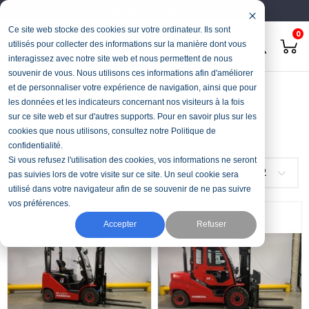
Français
Deutsch
Ce site web stocke des cookies sur votre ordinateur. Ils sont
0
utilisés pour collecter des informations sur la manière dont vous
interagissez avec notre site web et nous permettent de nous
souvenir de vous. Nous utilisons ces informations afin d'améliorer
Accueil
Stock & Occasions
Chariot-élévateur Diesel
et de personnaliser votre expérience de navigation, ainsi que pour
les données et les indicateurs concernant nos visiteurs à la fois
Chariot-élévateur Diesel
sur ce site web et sur d'autres supports. Pour en savoir plus sur les
cookies que nous utilisons, consultez notre Politique de
confidentialité.
Si vous refusez l'utilisation des cookies, vos informations ne seront
FILTRER
Choisir
12
pas suivies lors de votre visite sur ce site. Un seul cookie sera
utilisé dans votre navigateur afin de se souvenir de ne pas suivre
vos préférences.
Accepter
Refuser