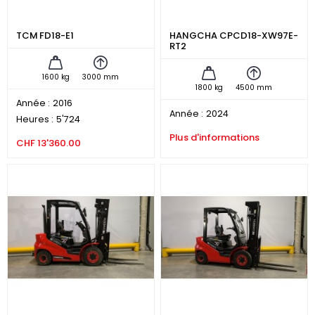
TCM FD18-E1
HANGCHA CPCD18-XW97E-
RT2
1600 kg
3000 mm
1800 kg
4500 mm
Année :
2016
Année :
2024
Heures :
5'724
Plus d'informations
CHF 13'360.00