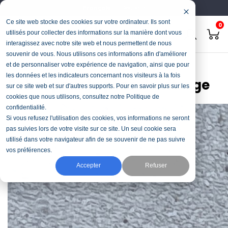
Français
Deutsch
Ce site web stocke des cookies sur votre ordinateur. Ils sont
0
utilisés pour collecter des informations sur la manière dont vous
interagissez avec notre site web et nous permettent de nous
souvenir de vous. Nous utilisons ces informations afin d'améliorer
Accueil
Manutention
Robot pour la pose de vitrage
et de personnaliser votre expérience de navigation, ainsi que pour
les données et les indicateurs concernant nos visiteurs à la fois
Robot pour la pose de vitrage
sur ce site web et sur d'autres supports. Pour en savoir plus sur les
cookies que nous utilisons, consultez notre Politique de
confidentialité.
Si vous refusez l'utilisation des cookies, vos informations ne seront
pas suivies lors de votre visite sur ce site. Un seul cookie sera
utilisé dans votre navigateur afin de se souvenir de ne pas suivre
vos préférences.
Accepter
Refuser