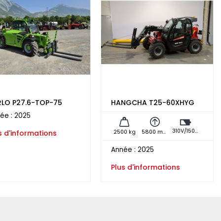
RLO P27.6-TOP-75
HANGCHA T25-60XHYG
ée :
2025
310V/150Ah
2500 kg
5800 mm
s d'informations
Année :
2025
Plus d'informations