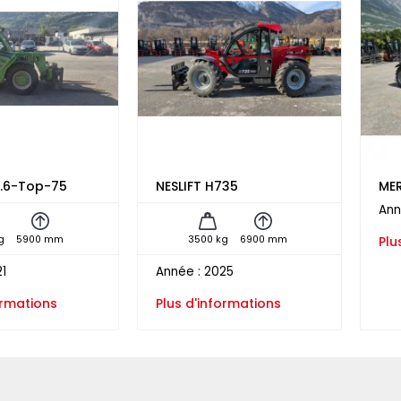
.6-Top-75
NESLIFT H735
ME
Ann
g
5900 mm
3500 kg
6900 mm
Plu
1
Année :
2025
ormations
Plus d'informations