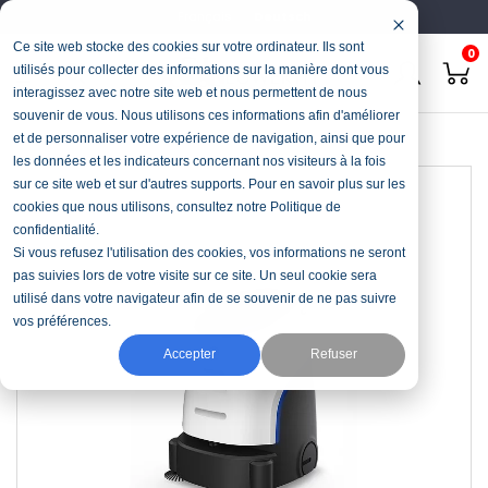
Français
Deutsch
Ce site web stocke des cookies sur votre ordinateur. Ils sont
0
utilisés pour collecter des informations sur la manière dont vous
interagissez avec notre site web et nous permettent de nous
souvenir de vous. Nous utilisons ces informations afin d'améliorer
Startseite
Reinigung
Kehrsaugroboter
ECOBOT Vacuum 40
et de personnaliser votre expérience de navigation, ainsi que pour
les données et les indicateurs concernant nos visiteurs à la fois
sur ce site web et sur d'autres supports. Pour en savoir plus sur les
cookies que nous utilisons, consultez notre Politique de
confidentialité.
Si vous refusez l'utilisation des cookies, vos informations ne seront
pas suivies lors de votre visite sur ce site. Un seul cookie sera
utilisé dans votre navigateur afin de se souvenir de ne pas suivre
vos préférences.
Accepter
Refuser