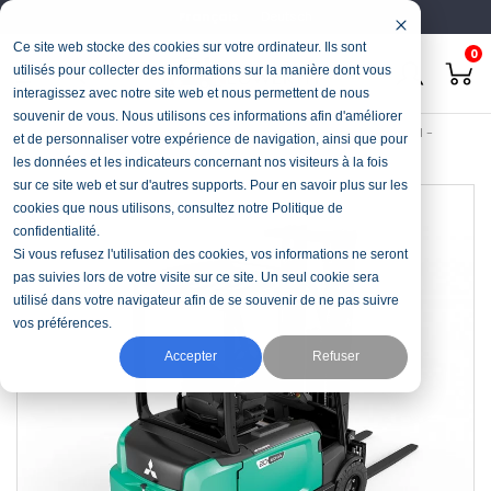
Français
Deutsch
Ce site web stocke des cookies sur votre ordinateur. Ils sont
0
utilisés pour collecter des informations sur la manière dont vous
interagissez avec notre site web et nous permettent de nous
souvenir de vous. Nous utilisons ces informations afin d'améliorer
Accueil
Manutention
Élévateur électrique (4-roues)
EDiA EM -
et de personnaliser votre expérience de navigation, ainsi que pour
FB18A(C)N
les données et les indicateurs concernant nos visiteurs à la fois
sur ce site web et sur d'autres supports. Pour en savoir plus sur les
cookies que nous utilisons, consultez notre Politique de
confidentialité.
Si vous refusez l'utilisation des cookies, vos informations ne seront
pas suivies lors de votre visite sur ce site. Un seul cookie sera
utilisé dans votre navigateur afin de se souvenir de ne pas suivre
vos préférences.
Accepter
Refuser