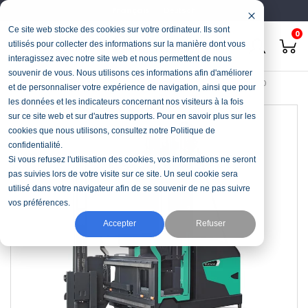
Français
Deutsch
Ce site web stocke des cookies sur votre ordinateur. Ils sont
0
utilisés pour collecter des informations sur la manière dont vous
interagissez avec notre site web et nous permettent de nous
souvenir de vous. Nous utilisons ces informations afin d'améliorer
Accueil
Manutention
Chariot allées étroites
ELEViA VNT11-20
et de personnaliser votre expérience de navigation, ainsi que pour
les données et les indicateurs concernant nos visiteurs à la fois
sur ce site web et sur d'autres supports. Pour en savoir plus sur les
cookies que nous utilisons, consultez notre Politique de
confidentialité.
Si vous refusez l'utilisation des cookies, vos informations ne seront
pas suivies lors de votre visite sur ce site. Un seul cookie sera
utilisé dans votre navigateur afin de se souvenir de ne pas suivre
vos préférences.
Accepter
Refuser