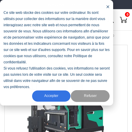
Français
Deutsch
Ce site web stocke des cookies sur votre ordinateur. Ils sont
0
utilisés pour collecter des informations sur la manière dont vous
interagissez avec notre site web et nous permettent de nous
souvenir de vous. Nous utilisons ces informations afin d'améliorer
Accueil
Manutention
Chariot allées étroites
ELEViA VNT11-20
et de personnaliser votre expérience de navigation, ainsi que pour
les données et les indicateurs concernant nos visiteurs à la fois
sur ce site web et sur d'autres supports. Pour en savoir plus sur les
cookies que nous utilisons, consultez notre Politique de
confidentialité.
Si vous refusez l'utilisation des cookies, vos informations ne seront
pas suivies lors de votre visite sur ce site. Un seul cookie sera
utilisé dans votre navigateur afin de se souvenir de ne pas suivre
vos préférences.
Accepter
Refuser