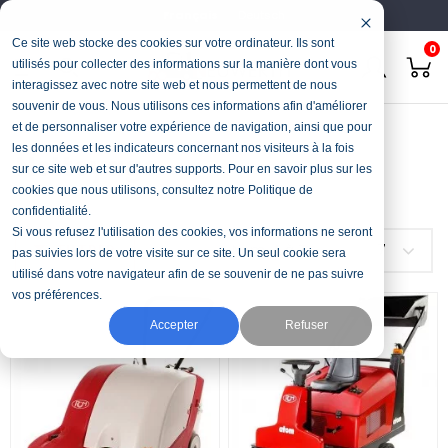
Français
Deutsch
Ce site web stocke des cookies sur votre ordinateur. Ils sont
0
utilisés pour collecter des informations sur la manière dont vous
interagissez avec notre site web et nous permettent de nous
souvenir de vous. Nous utilisons ces informations afin d'améliorer
Accueil
Filtres
et de personnaliser votre expérience de navigation, ainsi que pour
les données et les indicateurs concernant nos visiteurs à la fois
Nettoyage
sur ce site web et sur d'autres supports. Pour en savoir plus sur les
cookies que nous utilisons, consultez notre Politique de
confidentialité.
Si vous refusez l'utilisation des cookies, vos informations ne seront
FILTRER
Nom, A à Z
7
pas suivies lors de votre visite sur ce site. Un seul cookie sera
utilisé dans votre navigateur afin de se souvenir de ne pas suivre
vos préférences.
Accepter
Refuser