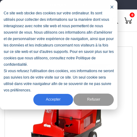
Français
Deutsch
Ce site web stocke des cookies sur votre ordinateur. Ils sont
0
utilisés pour collecter des informations sur la manière dont vous
interagissez avec notre site web et nous permettent de nous
souvenir de vous. Nous utilisons ces informations afin d'améliorer
Accueil
Nettoyage
Balayeuse
RCM Atom
et de personnaliser votre expérience de navigation, ainsi que pour
les données et les indicateurs concernant nos visiteurs à la fois
sur ce site web et sur d'autres supports. Pour en savoir plus sur les
cookies que nous utilisons, consultez notre Politique de
confidentialité.
Si vous refusez l'utilisation des cookies, vos informations ne seront
pas suivies lors de votre visite sur ce site. Un seul cookie sera
utilisé dans votre navigateur afin de se souvenir de ne pas suivre
vos préférences.
Accepter
Refuser