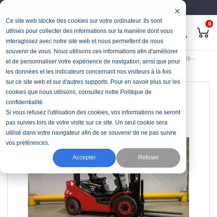
Français
Deutsch
Ce site web stocke des cookies sur votre ordinateur. Ils sont
0
utilisés pour collecter des informations sur la manière dont vous
interagissez avec notre site web et nous permettent de nous
souvenir de vous. Nous utilisons ces informations afin d'améliorer
Accueil
Stock & Occasions
Chariot-élévateur Diesel
CPCD25-
et de personnaliser votre expérience de navigation, ainsi que pour
X2H7F1
les données et les indicateurs concernant nos visiteurs à la fois
sur ce site web et sur d'autres supports. Pour en savoir plus sur les
cookies que nous utilisons, consultez notre Politique de
confidentialité.
Si vous refusez l'utilisation des cookies, vos informations ne seront
pas suivies lors de votre visite sur ce site. Un seul cookie sera
utilisé dans votre navigateur afin de se souvenir de ne pas suivre
vos préférences.
Accepter
Refuser