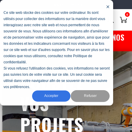
Français
Deutsch
Ce site web stocke des cookies sur votre ordinateur. Ils sont
0
utilisés pour collecter des informations sur la manière dont vous
interagissez avec notre site web et nous permettent de nous
souvenir de vous. Nous utilisons ces informations afin d'améliorer
PRIX SPÉCIAUX À L'OCCASION DE NOS
et de personnaliser votre expérience de navigation, ainsi que pour
50 ANS !
les données et les indicateurs concernant nos visiteurs à la fois
sur ce site web et sur d'autres supports. Pour en savoir plus sur les
cookies que nous utilisons, consultez notre Politique de
confidentialité.
Si vous refusez l'utilisation des cookies, vos informations ne seront
BOOSTEZ
pas suivies lors de votre visite sur ce site. Un seul cookie sera
utilisé dans votre navigateur afin de se souvenir de ne pas suivre
vos préférences.
VOS
Accepter
Refuser
PROJETS