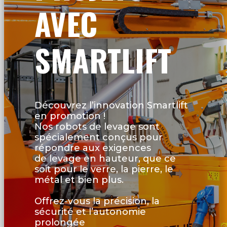
AVEC
SMARTLIFT
Découvrez l’innovation Smartlift
en promotion !
Nos robots de levage sont
spécialement conçus pour
répondre aux exigences
de levage en hauteur, que ce
soit pour le verre, la pierre, le
métal et bien plus.
Offrez-vous la précision, la
sécurité et l’autonomie
prolongée